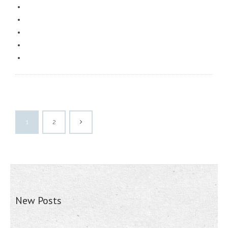
1
2
New Posts